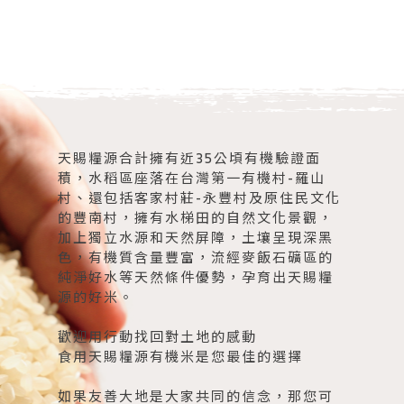
天賜糧源合計擁有近35公頃有機驗證面
積，水稻區座落在台灣第一有機村-羅山
村、還包括客家村莊-永豐村及原住民文化
的豐南村，擁有水梯田的自然文化景觀，
加上獨立水源和天然屏障，土壤呈現深黑
色，有機質含量豐富，流經麥飯石礦區的
純淨好水等天然條件優勢，孕育出天賜糧
源的好米。
歡迎用行動找回對土地的感動
食用天賜糧源有機米是您最佳的選擇
如果友善大地是大家共同的信念，那您可