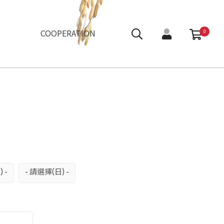
們
COOPERATION
0