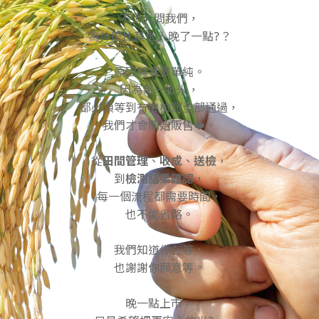
不少人問我們，
為什麼比其他人晚了一點?？
原因其實很單純。
因為每一批米，
都必須等到有機檢測全部通過，
我們才會開始販售❤️。
從
田間管理
、
收成
、
送檢
，
到
檢測結果確認
，
每一個流程都需要時間，
也不能省略。
我們知道你在等，
也謝謝你願意等。
晚一點上市，